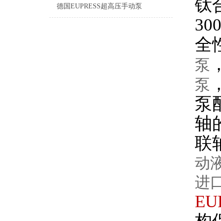
钛
德国EUPRESS超高压手动泵
30
全
泵
泵
泵
轴
联
动液
进口
EU