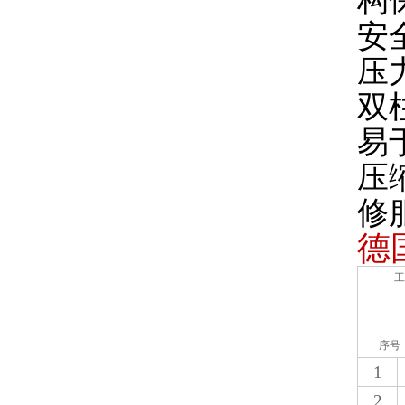
构
安
压
双
易
压
修
德
工
序号
1
2