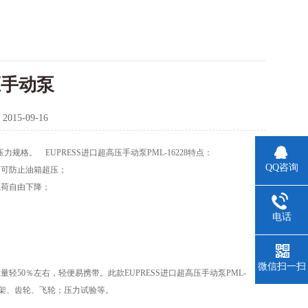
压手动泵
：
2015-09-16
力规格。 EUPRESS进口超高压手动泵PML-16228特点：
QQ咨询
阀，可防止油箱超压；
载荷自由下降；
电话
微信扫一扫
0％左右，轻便易携带。此款EUPRESS进口超高压手动泵PML-
向架、齿轮、飞轮；压力试验等。