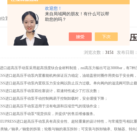
欢迎您！
来自局域网的朋友！有什么可以帮
的位置：
首页
>
技术文章
> EUPRESS超高压手动泵
助您的吗？
EUPRESS超高
浏览次数：
3151
发布日期
SS进口超高压手动泵采用超高强度钛合金材料制造，zui高压力输出可达3000bar，有7种压
PRESS进口超高压手动泵内置蓄能机构保证压力稳定，油箱盖密封圈作用类似于安全
PRESS进口超高压手动泵内置双压力安全阀以防止压力过载。单向阀内的溢流阀可防止
PRESS进口超高压手动泵双柱塞设计，双速特性减少了打压次数；
PRESS进口超高压手动泵手动控制阀易于控制卸载时，安全缓慢下降；
PRESS进口超高压手动泵适用于没有电源和压缩空气的现场作业；
RESS进口超高压手动泵*现货供应，并提供*的售后维修服务。
ESS进口超高压手动泵具有高安全性、超轻重量的设计特性，与常规型号相比重量轻5
8配合类轴／轴承／轴套的拆装；轮毂与轴的液压拆卸；可安装与拆卸轴承、联轴器、转