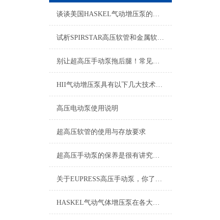
谈谈美国HASKEL气动增压泵的液压部分是什么？
试析SPIRSTAR高压软管和金属软管的区别
别让超高压手动泵拖后腿！常见问题+解决技巧，一篇帮你全搞懂
HII气动增压泵具有以下几大技术特点
高压电动泵使用说明
超高压软管的使用与存放要求
超高压手动泵的保养是很有讲究的，不容错过！
关于EUPRESS高压手动泵，你了解多少？
HASKEL气动气体增压泵在各大领域中都有着怎样的作用呢？