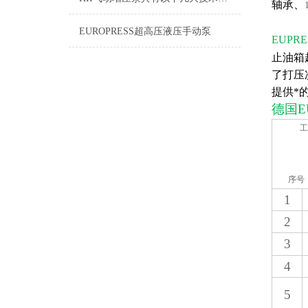
轴承、
EUROPRESS超高压液压手动泵
EUPRE
止油箱
了打压
提供*
德国
E
工
序号
1
2
3
4
5