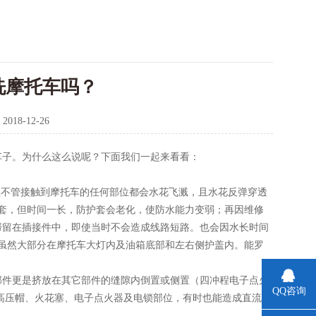
洗摩托车吗？
：
2018-12-26
车子。为什么这么说呢？下面我们一起来看看：
的水柱不管接触到摩托车的任何部位都会水花飞溅，且水花反弹穿透
套，但时间一长，防护套会老化，使防水能力变弱；再因维修
滞留在插接件中，即使当时不会造成线路短路。也会因水长时间
虽然大部分在摩托车大灯内及油箱底部和左右侧护盖内。能罗
部件更是挤放在其它部件的缝隙内倒置或侧置（四冲程电子点火
QQ咨询
高压帽、火花塞、电子点火器及电锁部位，有时也能造成直流或