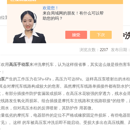
欢迎您！
来自局域网的朋友！有什么可以帮
的位置：
首页
>
技术文章
> 高压手动泵能用来冲洗摩托车吗？
助您的吗？
高压手动泵能用来冲
浏览次数：
2217
发布日期
喜欢用
高压手动泵
来冲洗摩托车，认为这样很省事，其实这么做是很伤害
一：
动泵
产生的工作压力在5Pa-6Pa，高压力可达8Pa。这样高压泵喷射出
尤其会对摩托车线路构成较大的危害。虽然摩托车线路单插接件都有防水护
意，有部分插接件防护套漏装或损坏，在高压水花较强的穿透力，残水会
使线路发生氧化而损坏。组合插接是摩托车主线路和支线路联接*的纽带，
止雨水，但对高压水柱的反弹喷射，其防护作 用甚微。
质量低劣的摩托车，电器部件的定位不严格或橡胶固定件损坏，有些电器
常见）。这样 的车被高压泵冲洗后即不能启动。受损大多出在高压线圈、
路。