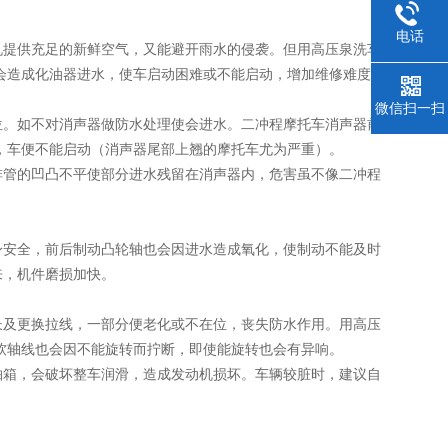
电话
机提供充足的新鲜空气，又能避开雨水的侵袭。但用高压泉洗车
会造成化油器进水，使车启动困难或不能启动，增加维修难度。
微信扫一扫
位。如不对消声器做防水处理使会进水。二冲程摩托车消声器前
，车便不能启动（消声器尾部上翘的摩托车尤为严重）。
排管的凹凸不平使部分进水残留在消声器内，危害虽不像二冲程
身安全，前后制动凸轮轴也会因进水造成氧化，使制动不能及时
来，机件磨损加快。
长及更换拉线，一部分便老化或不在位，丧失防水作用。用高压
软轴线也会因不能旋转而拧断，即使能旋转也会有异响。
轴箱，会破坏整车润滑，造成发动机损坏。车辆较脏时，建议自