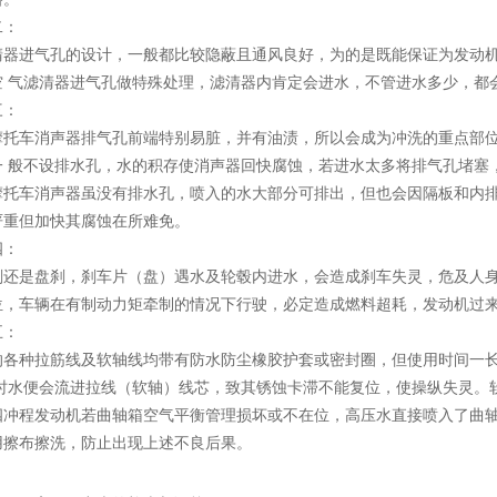
二：
清器进气孔的设计，一般都比较隐蔽且通风良好，为的是既能保证为发动
空 气滤清器进气孔做特殊处理，滤清器内肯定会进水，不管进水多少，都
三：
摩托车消声器排气孔前端特别易脏，并有油渍，所以会成为冲洗的重点部
一 般不设排水孔，水的积存使消声器回快腐蚀，若进水太多将排气孔堵塞
摩托车消声器虽没有排水孔，喷入的水大部分可排出，但也会因隔板和内
严重但加快其腐蚀在所难免。
四：
刹还是盘刹，刹车片（盘）遇水及轮毂内进水，会造成刹车失灵，危及人
位，车辆在有制动力矩牵制的情况下行驶，必定造成燃料超耗，发动机过
五：
的各种拉筋线及软轴线均带有防水防尘橡胶护套或密封圈，但使用时间一
洗时水便会流进拉线（软轴）线芯，致其锈蚀卡滞不能复位，使操纵失灵。
四冲程发动机若曲轴箱空气平衡管理损坏或不在位，高压水直接喷入了曲
用擦布擦洗，防止出现上述不良后果。