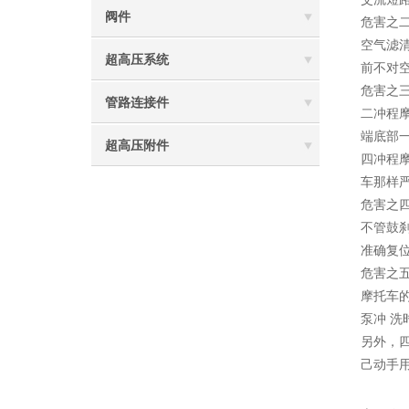
阀件
危害之
空气滤
超高压系统
前不对
危害之
管路连接件
二冲程
端底部
超高压附件
四冲程
车那样
危害之
不管鼓
准确复
危害之
摩托车
泵冲 
另外，
己动手