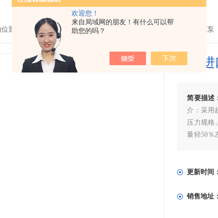
欢迎您！
来自局域网的朋友！有什么可以帮
的位置：
首页
>
产品中心
> >
超高压泵
> PML-16220德国进口手动打压泵
助您的吗？
德国进
简要描述
介：采用超
压力规格
量轻50％
轴承／轴
器、转向
更新时间
销售地址