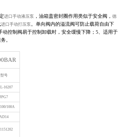
定
，油箱盖密封圈作用类似于安全阀，
进口手动液压泵
德
载
。单向阀内的溢流阀可防止载荷自由下
进口手动打压泵
手动控制阀易于控制卸载时，安全缓慢下降；5、适用于
服务。
00BAR
型号
L-16207
JPG7
100/100A
AD14
1151202