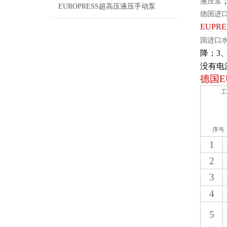
液压泵
EUROPRESS超高压液压手动泵
德国进
EUPRE
国进口
降；3
没有电
德国
E
工
序号
1
2
3
4
5