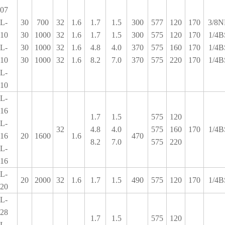
07
L-
30
700
32
1.6
1.7
1.5
300
577
120
170
3/8N
10
30
1000
32
1.6
1.7
1.5
300
575
120
170
1/4B
L-
30
1000
32
1.6
4.8
4.0
370
575
160
170
1/4B
10
30
1000
32
1.6
8.2
7.0
370
575
220
170
1/4B
L-
10
L-
16
1.7
1.5
575
120
L-
32
4.8
4.0
575
160
170
1/4B
16
20
1600
1.6
470
8.2
7.0
575
220
L-
16
L-
20
2000
32
1.6
1.7
1.5
490
575
120
170
1/4B
20
L-
28
1.7
1.5
575
120
L-