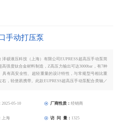
口手动打压泵
：
泽硕液压科技（上海）有限公司EUPRESS超高压手动泵简
高强度钛合金材料制造，Z高压力输出可达3000bar，有7种
。具有高安全性、超轻重量的设计特性，与常规型号相比重
左右，轻便易携带。此款EUPRESS超高压手动泵配合类轴／
套的拆装；轮毂与轴的液压拆卸；可安装与拆卸轴承、联轴
架、齿轮、飞轮；压力试验等。德国进口手动打压泵
：
2025-05-10
厂商性质：
经销商
：
上海
访 问 量：
1325