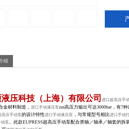
介绍
硕液压科技（上海）有限公司
进口超高压手
合金材料制造，
zui高压力输出可达3000bar，有7
进口手动液压泵
的设计特性
，与常规型号相比
超高压手动泵
进口手动液压泵
进口手动
。此款EUPRESS超高压手动泵配合类轴／轴承／轴套的拆
手动泵