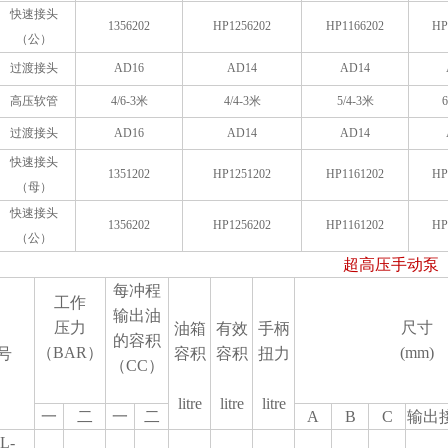
快速接头
1356202
HP1256202
HP1166202
HP
（公）
过渡接头
AD16
AD14
AD14
高压软管
4/6-3
米
4/4-3
米
5/4-3
米
6
过渡接头
AD16
AD14
AD14
快速接头
1351202
HP1251202
HP1161202
HP
（母）
快速接头
1356202
HP1256202
HP1161202
HP
（公）
超高压手动泵
每冲程
工作
输出油
压力
尺寸
油箱
有效
手柄
的容积
（BAR）
(mm)
号
容积
容积
扭力
（CC）
litre
litre
litre
一
二
一
二
A
B
C
输出
L-