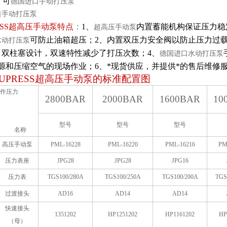
；可
德国进口手动打压泵
口手动打压泵
SS
超高压手动泵
特点
：
1、
内置蓄能机构保证压力稳
超高压手动泵
可防止油箱超压；2、内置双压力安全阀以防止压力过
水动打压泵
、双柱塞设计，双速特性减少了打压次数；4、
德国进口水动打压泵
源和压缩空气的现场作业；6、*现货供应，并提供*的售后维修
UPRESS
超高压手动泵的标准配置图
作压力
2800BAR
2000BAR
1600BAR
10
型号
型号
型号
名称
高压手动泵
PML-16228
PML-16220
PML-16216
PM
压力表座
JPG28
JPG28
JPG16
压力表
TGS100/280A
TGS100/250A
TGS100/200A
TGS
过渡接头
AD16
AD14
AD14
快速接头
1351202
HP1251202
HP1161202
HP
（母）