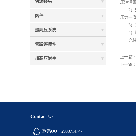
快速接头
压油溢
2）升
阀件
压力一直
3）工
超高压系统
4）卸
充油、
管路连接件
上一篇
超高压附件
下一篇
Contact Us
联系QQ：2903714747