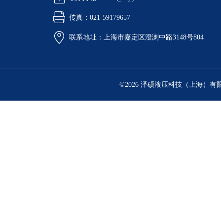
传真：021-59179657
联系地址：上海市嘉定区澄浏中路3148号804
©2026 泽硕液压科技（上海）有