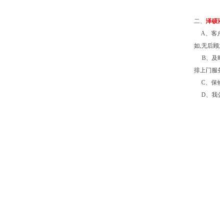
二
、
泽硕
A
、客
如
,
无后顾
B
、及
排上门服
C
、保
D
、我