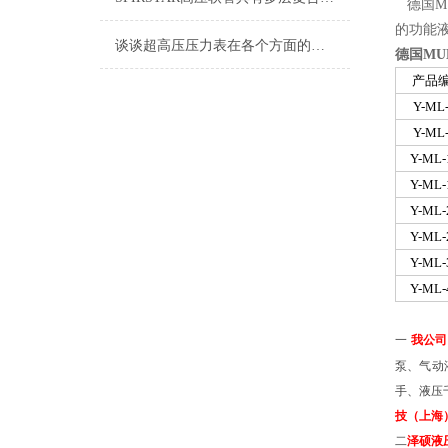
德国
M
的功能
谈谈超高压压力表在各个方面的注意事项
德国
MU
产品
Y-ML
Y-ML
Y-ML-
Y-ML-
Y-ML-
Y-ML-
Y-ML-
Y-ML-
一
我公司
泵、气动
手、液压
技（上海
二
泽硕液