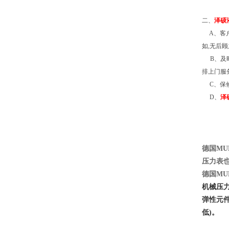
二
、
泽硕
A
、客
如
,
无后顾
B
、及
排上门服
C
、保
D
、
泽
德国
MU
压力表
德国
MU
机械压
弹性元
低)。