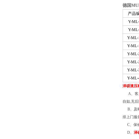
德国
MU
产品
Y-ML
Y-ML
Y-ML-
Y-ML-
Y-ML-
Y-ML-
Y-ML-
Y-ML-
泽硕液压
A
、客
自如
,
无后
B
、及
排上门服
C
、保
D
、
泽