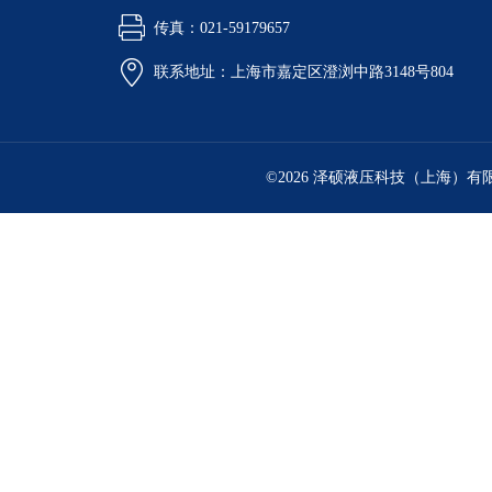
传真：021-59179657
联系地址：上海市嘉定区澄浏中路3148号804
©2026 泽硕液压科技（上海）有