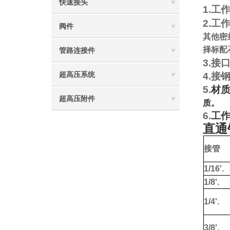
快速接头
1.
工
2.
工
阀件
其他密
择标配
管路连接件
3.
接
超高压系统
4.
接
5.
材
超高压附件
质。
6.
工
直通
接管
1/16'.
1/8'.
1/4'.
3/8'.