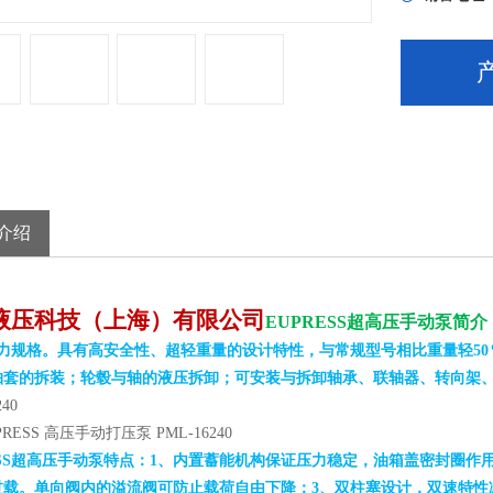
介绍
液压科技（上海）有限公司
EUPRESS
超高压手动泵
简介
力规格。具有高安全性、超轻重量的设计特性，与常规型号相比重量轻50％
轴套的拆装；轮毂与轴的液压拆卸；可安装与拆卸轴承、联轴器、转向架
240
RESS 高压手动打压泵 PML-16240
SS
超高压手动泵
特点：1、内置蓄能机构保证压力稳定，油箱盖密封圈作
过载。单向阀内的溢流阀可防止载荷自由下降；3、双柱塞设计，双速特性