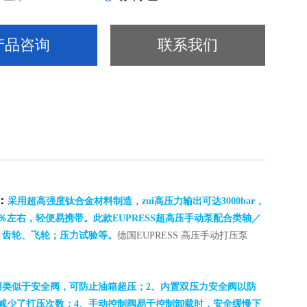
产品咨询
联系我们
：
采用超高强度钛合金材料制造，zui高压力输出可达3000bar，
左右，轻便易携带。此款EUPRESS超高压手动泵配合类轴／
、齿轮、飞轮；压力试验等。
德国EUPRESS 高压手动打压泵
用类似于安全阀，可防止油箱超压；2、内置双压力安全阀以防
减少了打压次数；4、手动控制阀易于控制卸载时，安全缓慢下