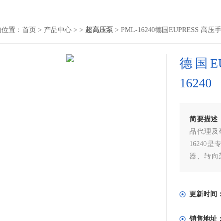
的位置：
首页
>
产品中心
> >
超高压泵
> PML-16240德国EUPRESS 高压
德国E
16240
简要描述
品代理及研
1624
器、转向
（上海）
足广大客
询！
更新时间
销售地址