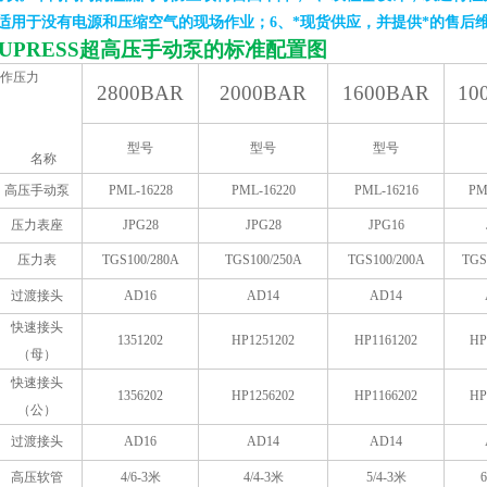
、适用于没有电源和压缩空气的现场作业；6、*现货供应，并提供*的售后
UPRESS
超高压手动泵的标准配置图
作压力
2800BAR
2000BAR
1600BAR
10
型号
型号
型号
名称
高压手动泵
PML-16228
PML-16220
PML-16216
PM
压力表座
JPG28
JPG28
JPG16
压力表
TGS100/280A
TGS100/250A
TGS100/200A
TGS
过渡接头
AD16
AD14
AD14
快速接头
1351202
HP1251202
HP1161202
HP
（母）
快速接头
1356202
HP1256202
HP1166202
HP
（公）
过渡接头
AD16
AD14
AD14
高压软管
4/6-3
米
4/4-3
米
5/4-3
米
6