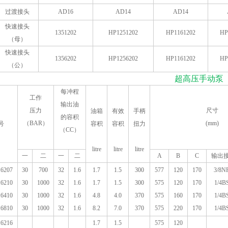
过渡接头
AD16
AD14
AD14
快速接头
1351202
HP1251202
HP1161202
HP
（母）
快速接头
1356202
HP1256202
HP1161202
HP
（公）
超高压手动泵
每冲程
工作
输出油
压力
尺寸
油箱
有效
手柄
的容积
（BAR）
(mm)
号
容积
容积
扭力
（CC）
litre
litre
litre
一
二
一
二
A
B
C
输出
6207
30
700
32
1.6
1.7
1.5
300
577
120
170
3/8N
6210
30
1000
32
1.6
1.7
1.5
300
575
120
170
1/4B
6410
30
1000
32
1.6
4.8
4.0
370
575
160
170
1/4B
6810
30
1000
32
1.6
8.2
7.0
370
575
220
170
1/4B
6216
1.7
1.5
575
120