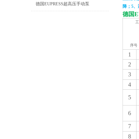
德国EUPRESS超高压手动泵
降；5
德国
E
工
序号
1
2
3
4
5
6
7
8