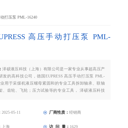
手动打压泵 PML-16240
UPRESS 高压手动打压泵 PML-
：
泽硕液压科技（上海）有限公司是一家专业从事超高压产
发的高科技公司，德国EUPRESS 高压手动打压泵 PML-
0是专业用于采煤机液压螺母紧固和的专业工具拆卸轴承、联轴
架、齿轮、飞轮；压力试验等的专业工具， 泽硕液压科技
有限公司作为EUPRESS超高压手动泵的专业代理商，为了满
户的需求常规的备有大量库存，欢迎广大新老客户前来咨
：
2025-05-11
厂商性质：
经销商
：
上海
访 问 量：
1629