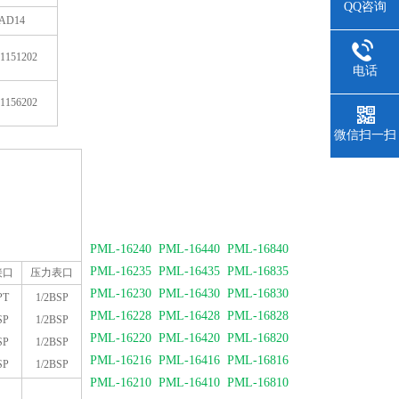
QQ咨询
AD14
1151202
电话
1156202
微信扫一扫
PML-16240 PML-16440 PML-16840
PML-16235 PML-16435 PML-16835
接口
压力表口
PML-16230 PML-16430 PML-16830
PT
1/2BSP
PML-16228 PML-16428 PML-16828
SP
1/2BSP
PML-16220 PML-16420 PML-16820
SP
1/2BSP
PML-16216 PML-16416 PML-16816
SP
1/2BSP
PML-16210 PML-16410 PML-16810