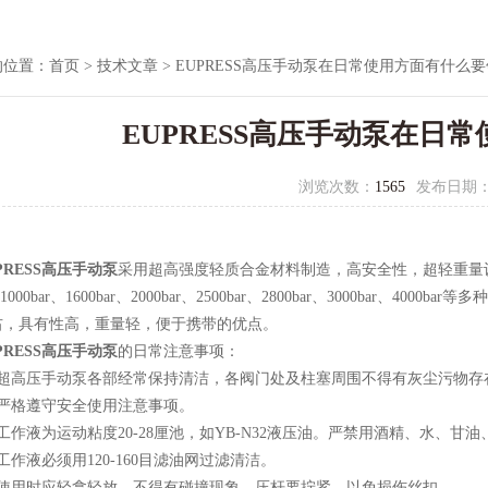
的位置：
首页
>
技术文章
> EUPRESS高压手动泵在日常使用方面有什么要
EUPRESS高压手动泵在日
浏览次数：
1565
发布日期
PRESS高压手动泵
采用超高强度轻质合金材料制造，高安全性，超轻重量
r、1000bar、1600bar、2000bar、2500bar、2800bar、3000b
左右，具有性高，重量轻，便于携带的优点。
PRESS高压手动泵
的日常注意事项：
高压手动泵各部经常保持清洁，各阀门处及柱塞周围不得有灰尘污物存
格遵守安全使用注意事项。
液为运动粘度20-28厘池，如YB-N32液压油。严禁用酒精、水、甘
液必须用120-160目滤油网过滤清洁。
用时应轻拿轻放，不得有碰撞现象。压杆要拧紧，以免损伤丝扣。