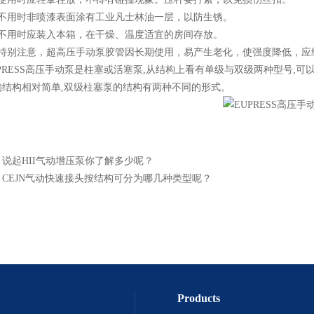
用时非喷漆表面涂有工业凡士林油一层，以防生锈。
用时应装入本箱，在干燥、温度适宜的房间存放。
别注意，超高压手动泵胶管因长期使用，易产生老化，使强度降低，应
ESS高压手动泵是柱塞或活塞泵,从结构上看有单级与双级两种型号,可以
的结构相对简单,双级柱塞泵的结构有两种不同的形式。
：
说起HII气动增压泵你了解多少呢？
：
CEJN气动快速接头按结构可分为哪几种类型呢？
Products