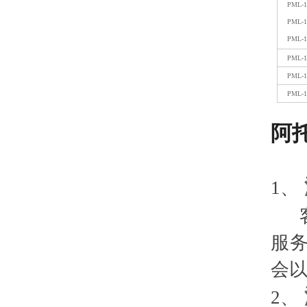
PML-1
PML-1
PML-1
PML-1
PML-1
PML-1
阿托
1
、
服
会
2
、