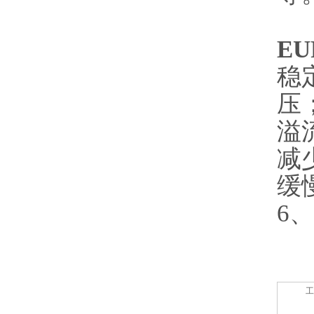
EU
稳
压
溢
减
缓
6
、
工