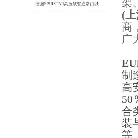
架
德国SPIRSTAR高压软管通常由以下几个主要部分组成
(
上
商
广
EU
制
高
50
合
装
等