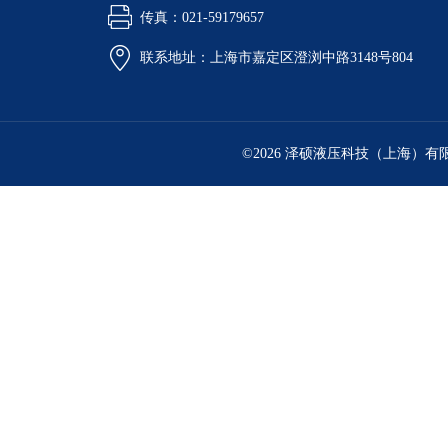
传真：021-59179657
联系地址：上海市嘉定区澄浏中路3148号804
©2026 泽硕液压科技（上海）有