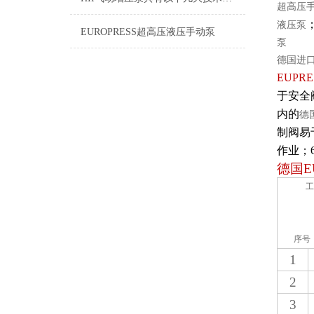
超高压
液压泵
EUROPRESS超高压液压手动泵
泵
德国进
EUPRE
于安全
内的
德
制阀易
作业；
德国
E
工
序号
1
2
3