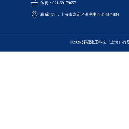
传真：021-59179657
联系地址：上海市嘉定区澄浏中路3148号804
©2026 泽硕液压科技（上海）有