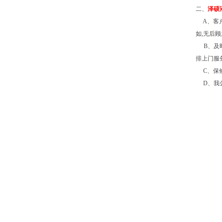
二
、
泽硕
A
、客
如
,
无后顾
B
、及
排上门服
C
、保
D
、我