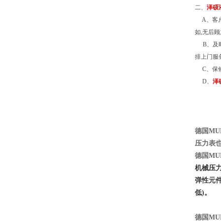
二
、
泽硕
A
、客
如
,
无后顾
B
、及
排上门服
C
、保
D
、
泽
德国
MU
压力表
德国
MU
机械压
弹性元
低)。
德国
MU