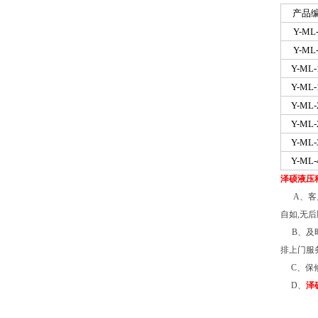
产品
Y-ML
Y-ML
Y-ML-
Y-ML-
Y-ML-
Y-ML-
Y-ML-
Y-ML-
泽硕液压
A
、客
自如
,
无后
B
、及
排上门服
C
、保
D
、
泽