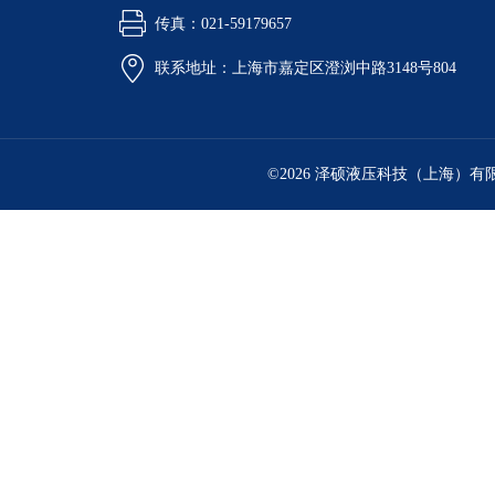
传真：021-59179657
联系地址：上海市嘉定区澄浏中路3148号804
©2026 泽硕液压科技（上海）有