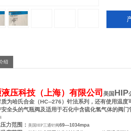
介绍
HIP
硕液压科技（上海）有限公司
美国
材质为哈氏合金（
HC--276
）针法系列，还有使用温度
带安全头的气瓶阀及适用于石化中含硫化氢气体的阀门
4
作压力范围：
69—1034mpa
美国HIP三通针阀