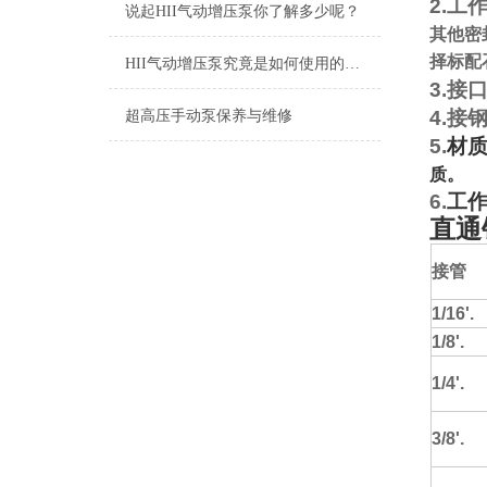
2.
工
说起HII气动增压泵你了解多少呢？
其他密
择标配
HII气动增压泵究竟是如何使用的呢？
3.
接
4.
接
超高压手动泵保养与维修
5.
材
质。
6.
工
直通
接管
1/16'.
1/8'.
1/4'.
3/8'.