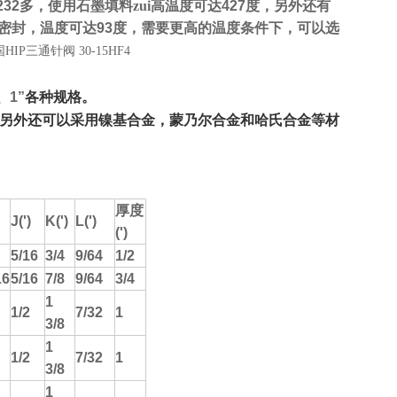
232
多，使用石墨填料zui高温度可达
427
度，另外还有
密封，温度可达
93
度，需要更高的温度条件下，可以选
HIP三通针阀 30-15HF4
、
1”
各种规格。
另外还可以采用镍基合金，蒙乃尔合金和哈氏合金等材
厚度
J(')
K(')
L(')
(')
5/16
3/4
9/64
1/2
16
5/16
7/8
9/64
3/4
1
1/2
7/32
1
3/8
1
1/2
7/32
1
3/8
1