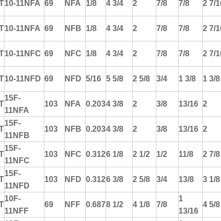
T
10-11NFA
69
NFA
1/8
4 3/4
2
7/8
7/8
2 7/1
T
10-11NFA
69
NFB
1/8
4 3/4
2
7/8
7/8
2 7/1
T
10-11NFC
69
NFC
1/8
4 3/4
2
7/8
7/8
2 7/1
T
10-11NFD
69
NFD
5/16
5 5/8
2 5/8
3/4
1 3/8
1 3/8
15F-
T
103
NFA
0.203
4 3/8
2
3/8
13/16
2
11NFA
15F-
T
103
NFB
0.203
4 3/8
2
3/8
13/16
2
11NFB
15F-
T
103
NFC
0.312
6 1/8
2 1/2
1/2
11/8
2 7/8
11NFC
15F-
T
103
NFD
0.312
6 3/8
2 5/8
3/4
13/8
3 1/8
11NFD
10F-
1
T
69
NFF
0.687
8 1/2
4 1/8
7/8
4 5/8
11NFF
13/16