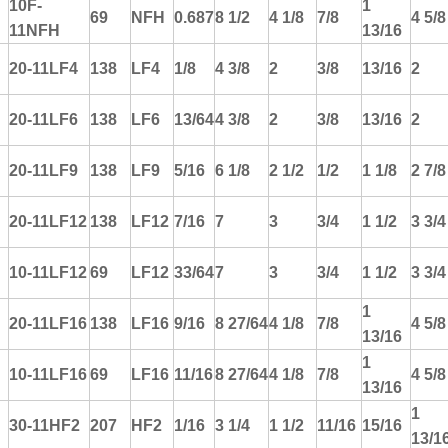
10F-
1
69
NFH
0.687
8 1/2
4 1/8
7/8
4 5/8
11NFH
13/16
20-11LF4
138
LF4
1/8
4 3/8
2
3/8
13/16
2
20-11LF6
138
LF6
13/64
4 3/8
2
3/8
13/16
2
20-11LF9
138
LF9
5/16
6 1/8
2 1/2
1/2
1 1/8
2 7/8
20-11LF12
138
LF12
7/16
7
3
3/4
1 1/2
3 3/4
10-11LF12
69
LF12
33/64
7
3
3/4
1 1/2
3 3/4
1
20-11LF16
138
LF16
9/16
8 27/64
4 1/8
7/8
4 5/8
13/16
1
10-11LF16
69
LF16
11/16
8 27/64
4 1/8
7/8
4 5/8
13/16
1
30-11HF2
207
HF2
1/16
3 1/4
1 1/2
11/16
15/16
13/1