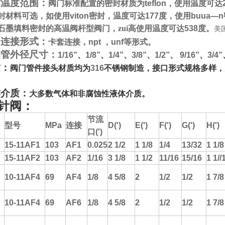
作温度范围：
阀门标准配置的密封材质为
teflon
，使用温度可达
封材料可选，如使用
viton
密封，温度可达
177
度，使用
buua—n
石墨填料密封的高温阀杆型阀门，zui高使用温度可达
538
度。
美国
口连接形式：
卡套连接，
npt
，
unf
等形式。
钢管外径尺寸：
1/16”
、
1/8”
、
1/4”
、
3/8”
、
1/2”
、
9/16”
、
3/4”
质：
阀门管件接头材质均为
316
不锈钢制造，接口形式规格多样，
作介质：
大多数气体和非腐蚀性液体介质。
针阀：
节流
型号
MPa
连接
D(')
E(')
F(')
G(')
H(')
口
(')
15-11AF1
103
AF1
0.025
2 1/2
1 1/8
1/4
13/32
1 1/8
15-11AF2
103
AF2
1/16
3 1/8
1 1/2
11/16
15/16
1 1//
10-11AF4
69
AF4
1/8
4 5/8
2
1/2
1/2
1 7/8
10-11AF4
69
AF6
1/8
4 5/8
2
1/2
1/2
1 7/8