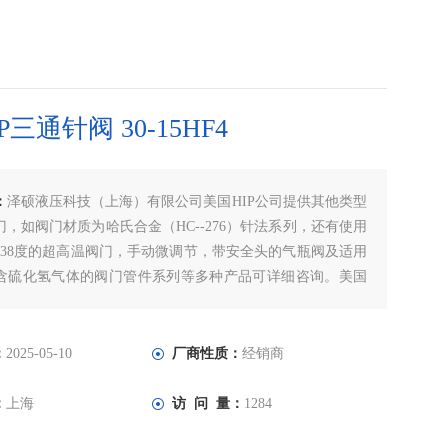
P三通针阀 30-15HF4
：
泽硕液压科技（上海）有限公司美国HIP公司提供其他类型
，如阀门材质为哈氏合金（HC--276）针法系列，还有使用
538度的超高温阀门，手动微调节，带安全头的气瓶阀及适用
含硫化氢气体的阀门管件系列等多种产品可详细咨询。美国
 30-15HF4
：
2025-05-10
厂商性质：
经销商
：
上海
访 问 量：
1284