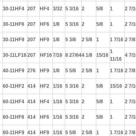
30-11HF4
207
HF4
3/32
5 3/16
2
5/8
1
2 7/1
30-11HF6
207
HF6
1/8
5 3/16
2
5/8
1
2 7/1
30-11HF9
207
HF9
1/8
5 3/8
2 5/8
1
1 7/16
2 7/8
1
30-11LF16
207
HF16
7/16
8 27/64
4 1/8
15/16
4 7/1
11/16
40-11HF9
276
HF9
1/8
5 5/8
2 5/8
1
1 7/16
2 7/8
60-11HF2
414
HF2
1/16
5 3/16
2
5/8
15/16
2 7/1
60-11HF4
414
HF4
1/16
5 3/16
2
5/8
1
2 7/1
60-11HF6
414
HF6
1/16
5 3/16
2
5/8
1
2 7/1
60-11HF9
414
HF9
1/16
5 5/8
2 5/8
1
1 7/16
2 7/8