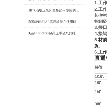
1.
工
2.
工
HII气动增压泵究竟是如何使用的呢？
其他密
择标配
德国SPIRSTAR高压软管在使用时的事项是很重要的
3.
接
4.
接
谈谈EUPRESS超高压手动泵的维护和工作原理
5.
材
质。
6.
工
直通
接管
1/16'.
1/8'.
1/4'.
3/8'.