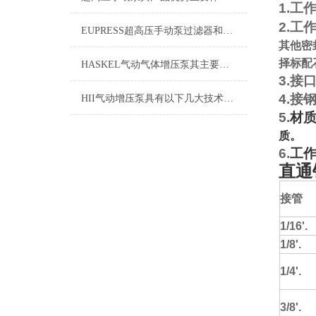
1.
工
2.
工
EUPRESS超高压手动泵过滤器和滤油器的选择技巧
其他密
择标配
HASKEL气动气体增压泵其主要的特点是什么呢？
3.
接
4.
接
HII气动增压泵具有以下几大技术特点
5.
材
质。
6.
工
直通
接管
1/16'.
1/8'.
1/4'.
3/8'.