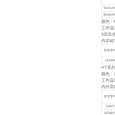
5mmUH
8mmUH
颜色：
工作温
4
层高
内层材
软管型
13/2W
HT
系
颜色：
工作温
内外层
软管型
5/4HT
6/2WH