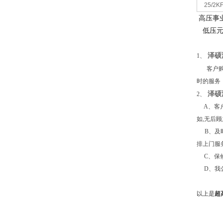
25/2K
高压事
低压
泽硕
1
、
客户
时的服务
泽硕
2
、
A
、客
如
,
无后顾
B
、及
排上门服
C
、保
D
、我
以上是
超