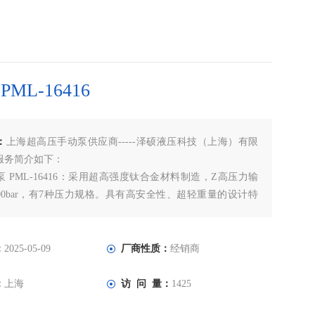
ML-16416
：
上海超高压手动泵供应商-----泽硕液压科技（上海）有限
服务简介如下：
 PML-16416：采用超高强度钛合金材料制造，Z高压力输
00bar，有7种压力规格。具有高安全性、超轻重量的设计特
型号相比重量轻50％左右，轻便易携带。EUPRESS超高压
要用于液压螺栓拉伸器打压;采煤机液压螺母打压;安装与拆卸
轴器、转向架、齿轮、飞
：
2025-05-09
厂商性质：
经销商
：
上海
访 问 量：
1425