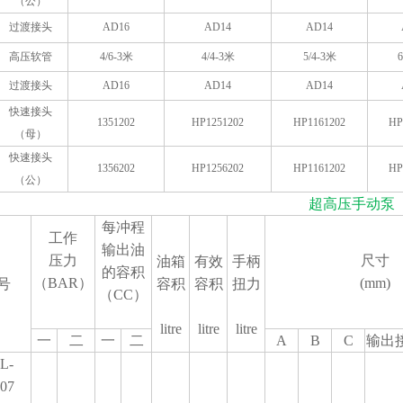
（公）
过渡接头
AD16
AD14
AD14
高压软管
4/6-3
米
4/4-3
米
5/4-3
米
6
过渡接头
AD16
AD14
AD14
快速接头
1351202
HP1251202
HP1161202
HP
（母）
快速接头
1356202
HP1256202
HP1161202
HP
（公）
超高压手动泵
每冲程
工作
输出油
压力
尺寸
油箱
有效
手柄
的容积
（BAR）
(mm)
号
容积
容积
扭力
（CC）
litre
litre
litre
一
二
一
二
A
B
C
输出
L-
07