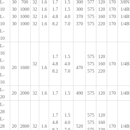
L-
30
700
32
1.6
1.7
1.5
300
577
120
170
3/8N
10
30
1000
32
1.6
1.7
1.5
300
575
120
170
1/4B
L-
30
1000
32
1.6
4.8
4.0
370
575
160
170
1/4B
10
30
1000
32
1.6
8.2
7.0
370
575
220
170
1/4B
L-
10
L-
16
1.7
1.5
575
120
L-
32
4.8
4.0
575
160
170
1/4B
16
20
1600
1.6
470
8.2
7.0
575
220
L-
16
L-
20
2000
32
1.6
1.7
1.5
490
575
120
170
1/4B
20
L-
28
1.7
1.5
575
120
L-
4.8
4.0
575
160
28
20
2800
32
1.6
520
170
1/4B
8.2
7.0
575
220