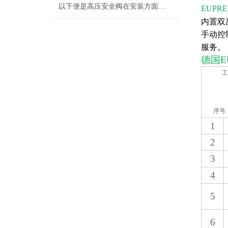
以下便是高压安全阀在安装方面的要求
EUPRE
内置双
手动控
服务。
德国
E
工
序号
1
2
3
4
5
6