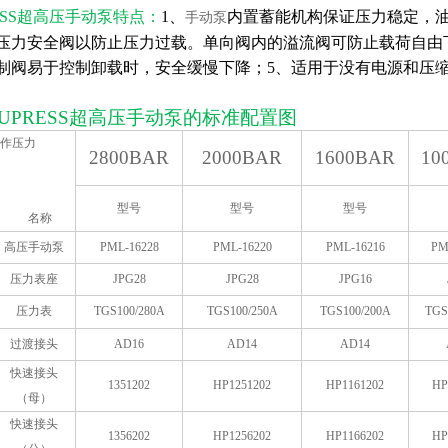
SS
超高压手动泵
特点：
1、
内置蓄能机构保证压力稳定，
手动泵
压力安全阀以防止压力过载。单向阀内的溢流阀可防止载荷自由
制阀易于控制卸载时，安全缓慢下降；5、适用于没有电源和压缩
UPRESS
超高压手动泵的标准配置图
作压力
2800BAR
2000BAR
1600BAR
10
型号
型号
型号
名称
高压手动泵
PML-16228
PML-16220
PML-16216
PM
压力表座
JPG28
JPG28
JPG16
压力表
TGS100/280A
TGS100/250A
TGS100/200A
TGS
过渡接头
AD16
AD14
AD14
快速接头
1351202
HP1251202
HP1161202
HP
（母）
快速接头
1356202
HP1256202
HP1166202
HP