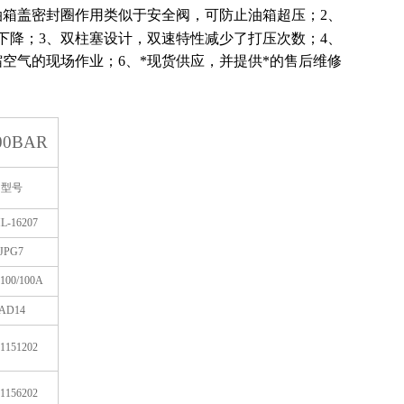
油箱盖密封圈作用类似于安全阀，可防止油箱超压；2、
下降；3、双柱塞设计，双速特性减少了打压次数；4、
空气的现场作业；6、*现货供应，并提供*的售后维修
00BAR
型号
L-16207
JPG7
100/100A
AD14
1151202
1156202