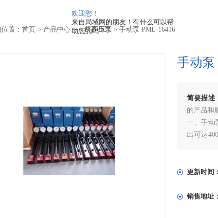
欢迎您！
来自局域网的朋友！有什么可以帮
的位置：
首页
>
产品中心
> >
超高压泵
> 手动泵 PML-16416
助您的吗？
手动泵 P
简要描述
的产品和
一、手动泵
出可达40
性，与常规
手动泵主
轴承、联
更新时间
销售地址