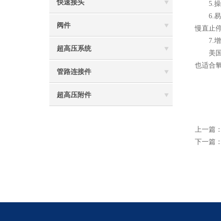
快速接头
5.操
6.易
阀件
慢直止
7.增
超高压系统
美国H
也适合
管路连接件
超高压附件
上一篇
下一篇