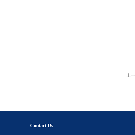
上一
Contact Us