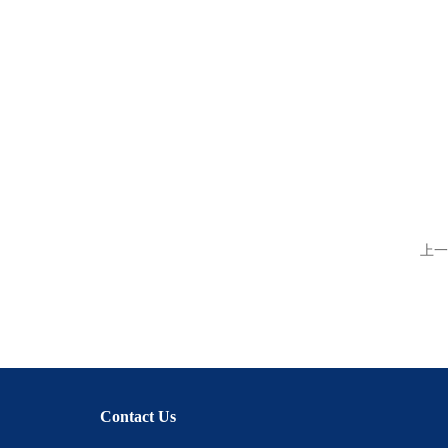
上一
Contact Us