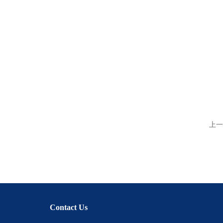
上一
Contact Us