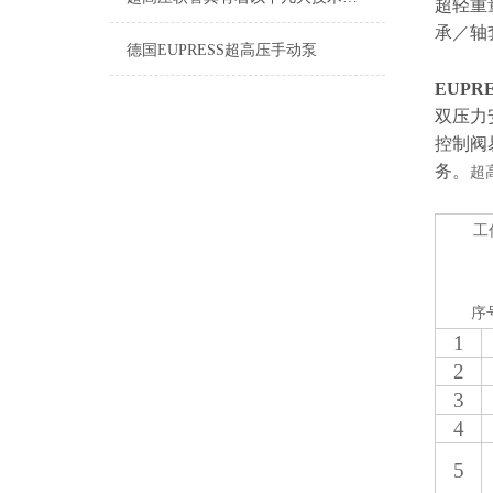
超轻重
承／轴
德国EUPRESS超高压手动泵
EUPRE
双压力
控制阀
务。
超
工
序
1
2
3
4
5