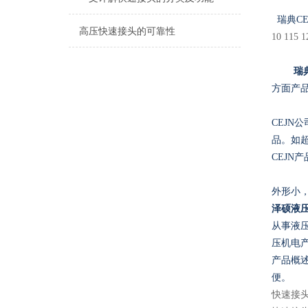
瑞典C
高压快速接头的可靠性
10 115 1
瑞
方面产品
CEJN
品。如
CEJ
外形小，
泽硕液
从事液
压机电
产品概述
便
。
快速接头 1