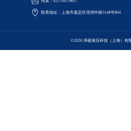
传真：021-59179657
联系地址：上海市嘉定区澄浏中路3148号804
©2026 泽硕液压科技（上海）有