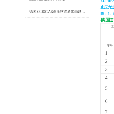
EUPRE
止压力
德国SPIRSTAR高压软管通常由以下几个主要部分组成
降；5
德国
E
工
序号
1
2
3
4
5
6
7