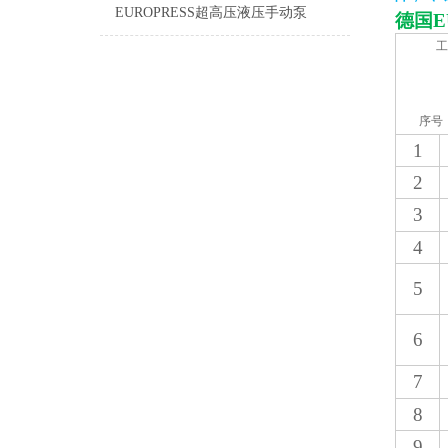
EUROPRESS超高压液压手动泵
德国
E
工
序号
1
2
3
4
5
6
7
8
9