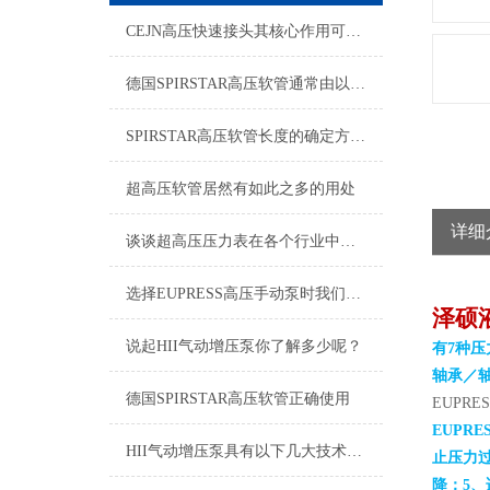
CEJN高压快速接头其核心作用可归纳为以下方面
德国SPIRSTAR高压软管通常由以下几个主要部分组成
SPIRSTAR高压软管长度的确定方法及胶层选材注意事项
超高压软管居然有如此之多的用处
详细
谈谈超高压压力表在各个行业中的应用
选择EUPRESS高压手动泵时我们应该考虑什么呢？
泽硕
说起HII气动增压泵你了解多少呢？
有7种压
轴承／
德国SPIRSTAR高压软管正确使用
EUPRE
EUPRE
HII气动增压泵具有以下几大技术特点
止压力
降；5