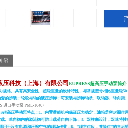
介绍
液压科技（上海）有限公司
EUPRESS
超高压手动泵
简介
力规格。具有高安全性、超轻重量的设计特性，与常规型号相比重量轻50％
轴套的拆装；轮毂与轴的液压拆卸；可安装与拆卸轴承、联轴器、转向架
SS 进口手动泵 PML-16407
SS
超高压手动泵
特点：1、内置蓄能机构保证压力稳定，油箱盖密封圈作
过载。单向阀内的溢流阀可防止载荷自由下降；3、双柱塞设计，双速特性
、适用于没有电源和压缩空气的现场作业；6、*现货供应，并提供*的售后