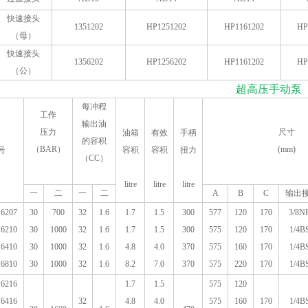
快速接头
1351202
HP1251202
HP1161202
HP
（母）
快速接头
1356202
HP1256202
HP1161202
HP
（公）
超高压手动泵
每冲程
工作
输出油
压力
尺寸
油箱
有效
手柄
的容积
（BAR）
(mm)
号
容积
容积
扭力
（CC）
litre
litre
litre
一
二
一
二
A
B
C
输出
6207
30
700
32
1.6
1.7
1.5
300
577
120
170
3/8N
6210
30
1000
32
1.6
1.7
1.5
300
575
120
170
1/4B
6410
30
1000
32
1.6
4.8
4.0
370
575
160
170
1/4B
6810
30
1000
32
1.6
8.2
7.0
370
575
220
170
1/4B
6216
1.7
1.5
575
120
6416
32
4.8
4.0
575
160
170
1/4B