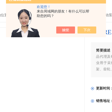
欢迎您！
来自局域网的朋友！有什么可以帮
的位置：
首页
>
产品中心
> >
超高压泵
> PML-16407EUPRESS 进口手动泵 
助您的吗？
EUPRE
简要描述
品代理及研
业用于采
架、齿轮
限公司作
的需求常
更新时间
销售地址