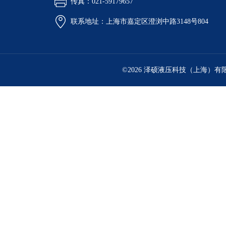
传真：021-59179657
联系地址：上海市嘉定区澄浏中路3148号804
©2026 泽硕液压科技（上海）有