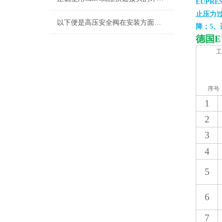
EUPRE
止压力
以下便是高压安全阀在安装方面的要求
降；5
德国
E
工
序号
1
2
3
4
5
6
7