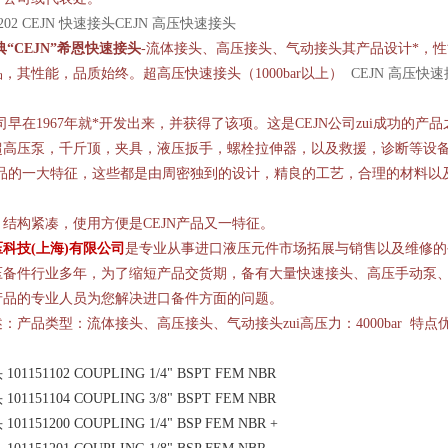
8 0202 CEJN 快速接头CEJN 高压快速接头
典
“CEJN”
希恩快速接头
-
流体接头、高压接头、气动接头其产品设计*，性
品，其性能，品质始终。超高压快速接头（
1000bar
以上）
CEJN 高压快
司早在
1967
年就*开发出来，并获得了该项。这是
CEJN
公司zui成功的产
超高压泵，千斤顶，夹具，液压扳手，螺栓拉伸器，以及救援，诊断等设
品的一大特征，这些都是由周密独到的设计，精良的工艺，合理的材料以
，结构紧凑，使用方便是
CEJN
产品又一特征。
压科技
(
上海
)
有限公司
是专业从事进口液压元件市场拓展与销售以及维修的
压备件行业多年，为了缩短产品交货期，备有大量快速接头、高压手动泵
产品的专业人员为您解决进口备件方面的问题。
：产品类型：流体接头、高压接头、气动接头zui高压力：
4000bar
特点
头
101151102 COUPLING 1/4" BSPT FEM NBR
头
101151104 COUPLING 3/8" BSPT FEM NBR
头
101151200 COUPLING 1/4" BSP FEM NBR +