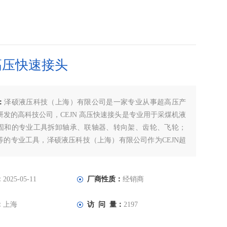
N高压快速接头
：
泽硕液压科技（上海）有限公司是一家专业从事超高压产
研发的高科技公司，CEJN 高压快速接头是专业用于采煤机液
固和的专业工具拆卸轴承、联轴器、转向架、齿轮、飞轮；
等的专业工具，泽硕液压科技（上海）有限公司作为CEJN超
接头的专业代理商，为了满足广大客户的需求常规型号快速
大量库存，欢迎广大新老客户前来咨询！
：
2025-05-11
厂商性质：
经销商
：
上海
访 问 量：
2197