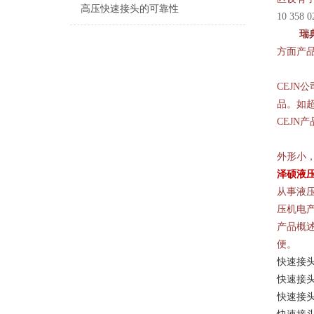
高压快速接头的可靠性
10 35
瑞
方面产
CEJN
公
品。如
CEJN
产
外形小
泽硕液
从事液
压机电
产品概述
便。
快速接
快速接
快速接