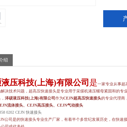
介绍
硕液压科技
(
上海
)
有限公司
是
一家专业从事超
场解决技术问题，超高压快速接头是专业用于采煤机液压螺母紧固和的专
具，
泽硕液压科技
(
上海
)
有限公司
作为
CEJN
超高压快速接头
的专业代理商
EJN
流体接头、
CEJN
高压接头、
CEJN
气动接头
 358 0202 CEJN 快速接头
JN
公司是的快速接头专业生产厂家，有着半个多世纪发展历史，在快速
子公司或代表处。