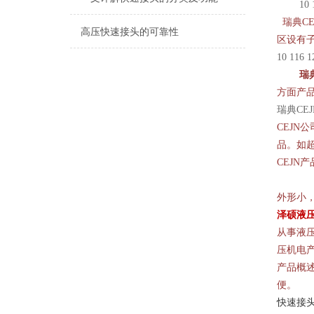
10
瑞典
CE
高压快速接头的可靠性
区设有
10 116
瑞
方面产
瑞典CE
CEJN
公
品。如
CEJN
产
外形小
泽硕液
从事液
压机电
产品概述
便。
快速接