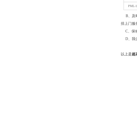
PML-1
B
、及
排上门服
C
、保
D
、我
以上是
超