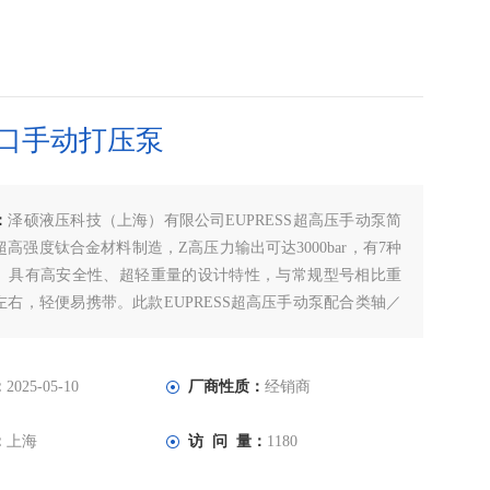
口手动打压泵
：
泽硕液压科技（上海）有限公司EUPRESS超高压手动泵简
高强度钛合金材料制造，Z高压力输出可达3000bar，有7种
。具有高安全性、超轻重量的设计特性，与常规型号相比重
左右，轻便易携带。此款EUPRESS超高压手动泵配合类轴／
套的拆装；轮毂与轴的液压拆卸；可安装与拆卸轴承、联轴
架、齿轮、飞轮；压力试验等。德国进口手动打压泵
：
2025-05-10
厂商性质：
经销商
：
上海
访 问 量：
1180