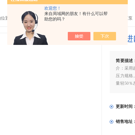
欢迎您！
来自局域网的朋友！有什么可以帮
的位置：
首页
>
产品中心
> >
超高压泵
> PML-16240德国进口手动打压泵
助您的吗？
德国进
简要描述
介：采用超
压力规格
量轻50％
轴承／轴
器、转向
更新时间
销售地址