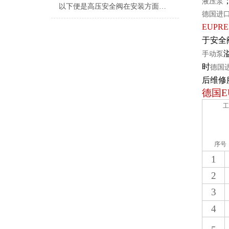
液压泵
以下便是高压安全阀在安装方面的要求
德国进
EUPRE
于安全
手动泵
时
德国
后维修
德国
E
工
序号
1
2
3
4