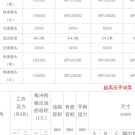
1351202
HP1251202
HP1161202
HP
（母）
快速接头
1356202
HP1256202
HP1166202
HP
（公）
过渡接头
AD16
AD14
AD14
高压软管
4/6-3
米
4/4-3
米
5/4-3
米
6
过渡接头
AD16
AD14
AD14
快速接头
1351202
HP1251202
HP1161202
HP
（母）
快速接头
1356202
HP1256202
HP1161202
HP
（公）
超高压手动泵
每冲程
工作
输出油
压力
尺寸
油箱
有效
手柄
的容积
（BAR）
(mm)
号
容积
容积
扭力
（CC）
litre
litre
litre
一
二
一
二
A
B
C
输出