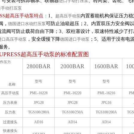
；可安装与拆卸轴承、联轴器
、转向架、齿轮、飞
进口手动打压泵
口手动打压泵
SS
超高压手动泵
特点
：
1、
内置蓄能机构保证压力稳
超高压手动泵
阀，
可防止油箱超压；2、内置双压力安全阀
德国进口水动打压泵
溢流阀可防止载荷自由下降；3、双柱塞设计，双速特性减少了打
，安全缓慢下降
；5、适用于没有电
进口高压手动泵
德国进口手动泵
服务。
UPRESS
超高压手动泵的标准配置图
作压力
2800BAR
2000BAR
1600BAR
10
型号
型号
型号
名称
高压手动泵
PML-16228
PML-16220
PML-16216
PM
压力表座
JPG28
JPG28
JPG16
压力表
TGS100/280A
TGS100/250A
TGS100/200A
TGS
过渡接头
AD16
AD14
AD14
快速接头