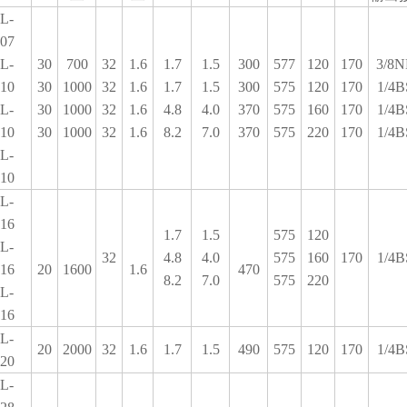
L-
07
L-
30
700
32
1.6
1.7
1.5
300
577
120
170
3/8N
10
30
1000
32
1.6
1.7
1.5
300
575
120
170
1/4B
L-
30
1000
32
1.6
4.8
4.0
370
575
160
170
1/4B
10
30
1000
32
1.6
8.2
7.0
370
575
220
170
1/4B
L-
10
L-
16
1.7
1.5
575
120
L-
32
4.8
4.0
575
160
170
1/4B
16
20
1600
1.6
470
8.2
7.0
575
220
L-
16
L-
20
2000
32
1.6
1.7
1.5
490
575
120
170
1/4B
20
L-