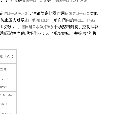
轮；压力试验
等。
德国进口手动泵
德国进口手动打压泵
定
，油箱盖密封圈作用
类似
进口手动液压泵
德国进口手动泵
以防止压力过载
。单向阀内的
进口手动打压泵
德国进口高压
压次数；4、
手动控制阀易于控制卸载
德国进口水动打压泵
源和压缩空气的现场作业；6、*现货供应，并提供*的售
00BAR
型号
L-16207
JPG7
100/100A
AD14