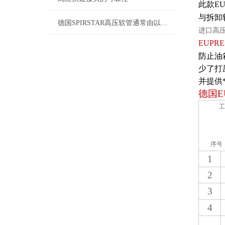
此款E
与拆卸
德国SPIRSTAR高压软管通常由以下几个主要部分组成
进口高压手
EUPRE
防止油
少了打
并提供
德国
E
工
序号
1
2
3
4