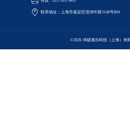
传真：021-59179657
联系地址：上海市嘉定区澄浏中路3148号804
©2026 泽硕液压科技（上海）有