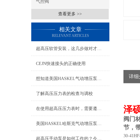
气控阀
查看更多 >>
相关文章
RELEVANT ARTICLES
超高压软管安装，这几步做对才稳！实操方法一文说透
CEJN快速接头的正确使用
详细
想知道美国HASKEL气动增压泵特点及应用的看这里！
了解高压压力表的检查与调校
泽
在使用超高压压力表时，需要遵守以下注意事项
阀门
美国HASKEL哈斯克气动增压泵选型表
节，
30-41HF
超高压手动泵是如何工作的？今日小编娓娓道来