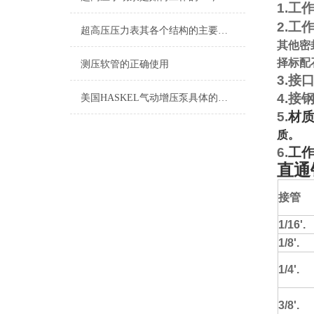
1.
工
2.
工
超高压压力表其各个结构的主要分析如下
其他密
择标配
测压软管的正确使用
3.
接
4.
接
美国HASKEL气动增压泵具体的使用，请参考以下步骤
5.
材
质。
6.
工
直通
接管
1/16'.
1/8'.
1/4'.
3/8'.