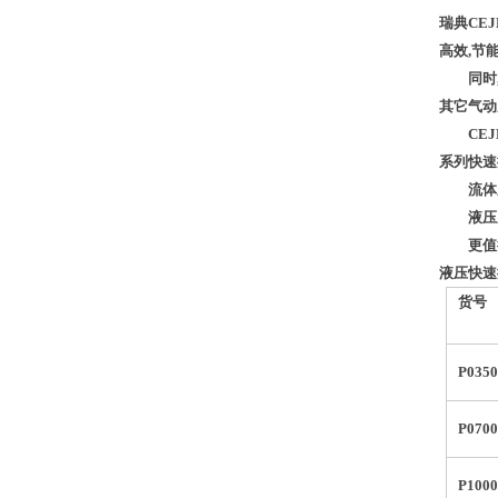
瑞典CE
高效,节能
同时,C
其它气动
CEJN呼
系列快速
流体系列
液压系列
更值得一提
液压快
货号
P035
P070
P100