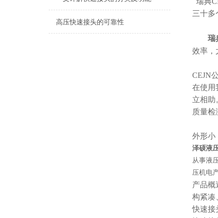
瑞典C
三十多
高压快速接头的可靠性
瑞
效率，
CEJ
在使用
立相助
质量检
外形小
泽硕液压
从事液
压机电
产品概
构紧凑
快速接头 