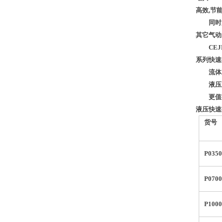
高效,节能
同时,C
其它气动
CEJN呼
系列快速
流体系列
液压系列
更值得一提
液压快
货号
P035
P070
P100