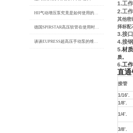
1.
工
2.
工
HII气动增压泵究竟是如何使用的呢？
其他密
择标配
德国SPIRSTAR高压软管在使用时的事项是很重要的
3.
接
4.
接
谈谈EUPRESS超高压手动泵的维护和工作原理
5.
材
质。
6.
工
直通
接管
1/16'.
1/8'.
1/4'.
3/8'.