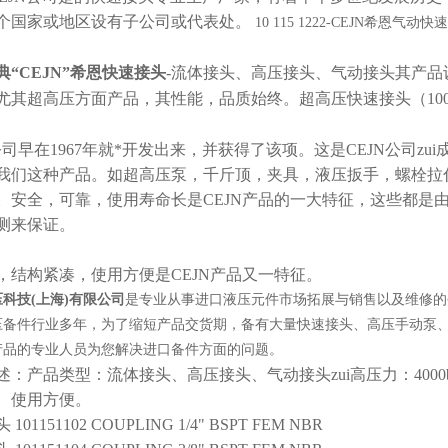
个国家或地区设有子公司或代表处。
10 115 1222-CEJN希恩气动
典“CEJN”希恩快速接头
-流体接头、高压接头、气动接头其产品
尤其超高压方面产品，其性能，品质始终。超高压快速接头（1000
N公司早在1967年就*开发出来，并获得了该项。这是CEJN公司
我们这种产品。如超高压泵，千斤顶，夹具，液压扳手，螺栓拉伸
。安全，可靠，使用寿命长是CEJN产品的一大特征，这些都是
测来保证。
，结构紧凑，使用方便是CEJN产品又一特征。
科技(上海)有限公司
是专业从事进口液压元件市场拓展与销售以及维修的
压备件行业多年，为了缩短产品交货期，备有大量快速接头、高压手动泵
产品的专业人员为您解决进口备件方面的问题。
述：产品类型：流体接头、高压接头、气动接头zui高压力：
4
0
、使用方便
。
101151102 COUPLING 1/4" BSPT FEM NBR