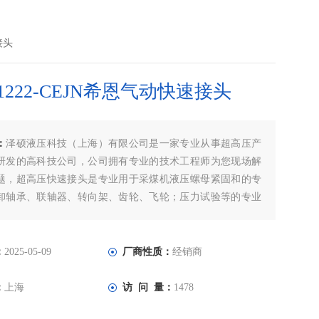
接头
15 1222-CEJN希恩气动快速接头
：
泽硕液压科技（上海）有限公司是一家专业从事超高压产
研发的高科技公司，公司拥有专业的技术工程师为您现场解
题，超高压快速接头是专业用于采煤机液压螺母紧固和的专
卸轴承、联轴器、转向架、齿轮、飞轮；压力试验等的专业
 115 1222-CEJN希恩气动快速接头，为了满足广大客户的需
号快速接头备有大量库存，欢迎广大新老客户前来咨询！
：
2025-05-09
厂商性质：
经销商
：
上海
访 问 量：
1478