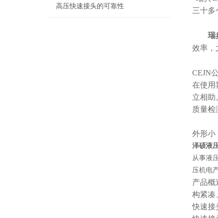
高压快速接头的可靠性
三十多
瑞
效率，
CEJ
在使用
立相助
质量检
外形小
泽硕液压
从事液
压机电
产品概
构紧凑
快速接头 