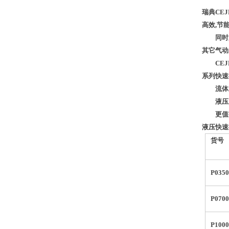
瑞典CE
高效,节能
同时,C
其它气动
CEJN呼
系列快速
流体系列
液压系列
更值得一提
液压快
货号
P035
P070
P100